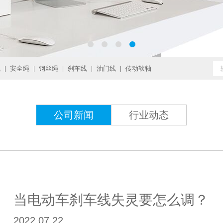
线
安全绳
钢丝绳
刹车线
油门线
传动软轴
|
|
|
|
|
公司新闻
行业动态
当电动车刹车线失灵要怎么调？
2022.07.22