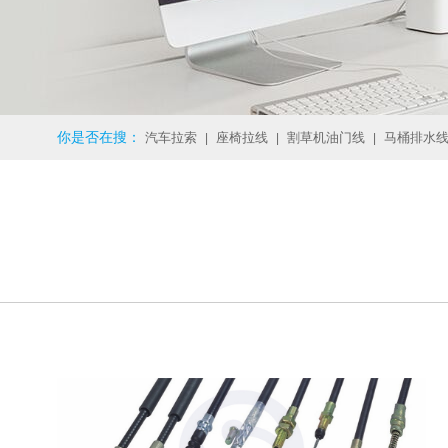
你是否在搜：
汽车拉索
座椅拉线
割草机油门线
马桶排水
|
|
|