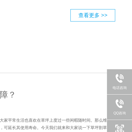
查看更多 >>
4008
电话咨询
障？
522
QQ咨询
大家平常生活也喜欢在草坪上度过一些闲暇随时间。那么维护
，可延长其使用寿命。今天我们就来和大家说一下草坪割草机