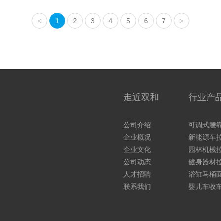
1
2
3
4
5
6
7
<
>
走近双和
行业产
公司介绍
可调式腰
企业概况
新能源车
企业文化
园林机械
公司动态
健身器材
人才招聘
浴缸马桶
联系我们
婴儿车收