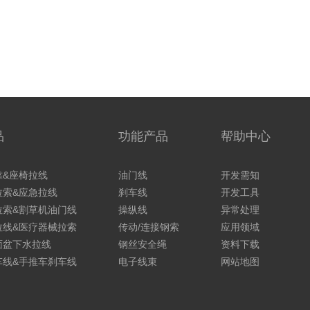
品
功能产品
帮助中心
靠&座椅拉线
油门线
开发需知
拉索&应急拉线
刹车线
开发工具
拉索&割草机油门线
操纵线
异常处理
拉线&医疗器械拉索
传动/连接钢索
应用领域
面盆下水拉线
钢丝安全绳
资料下载
车线&手推车刹车线
电子线束
网站地图