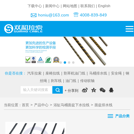
下载中心
|
新闻中心
|
网站地图
|
联系我们
|
English
honiu@163.com
4008-839-849
你是否在搜：
汽车拉索
|
座椅拉线
|
割草机油门线
|
马桶排水线
|
安全绳
|
钢
丝绳
|
刹车线
|
油门线
|
传动软轴
+ 分享到
当前位置：
首页
>
产品中心
>
浴缸马桶面盆下水拉线
>
面盆排水线
产品分类