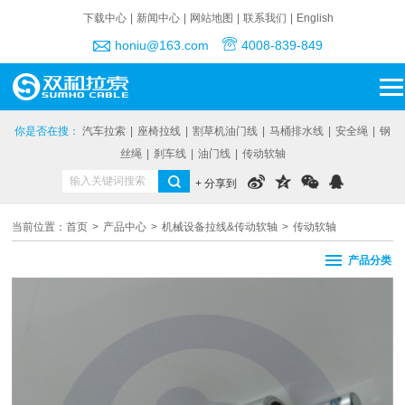
下载中心
|
新闻中心
|
网站地图
|
联系我们
|
English
honiu@163.com
4008-839-849
你是否在搜：
汽车拉索
|
座椅拉线
|
割草机油门线
|
马桶排水线
|
安全绳
|
钢
丝绳
|
刹车线
|
油门线
|
传动软轴
+ 分享到
当前位置：
首页
>
产品中心
>
机械设备拉线&传动软轴
>
传动软轴
产品分类