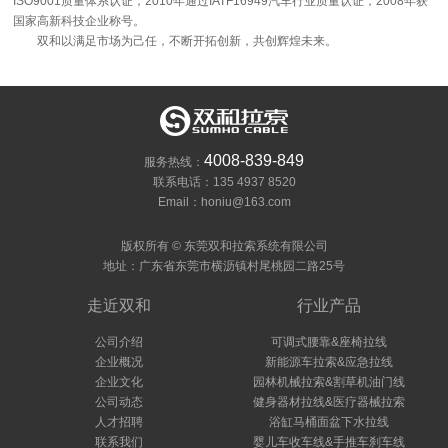
ISO9001质量体系认证，2010年通过IATF16949汽车行业质量认证，2008年获
国家高新科技企业称号。
双和以满足市场为己任，不断开拓创新，共创辉煌未来。
4008-839-849
服务热线：
联系电话：135 4937 8520
Email：honiu@163.com
版权所有 © 东莞双和拉索系统有限公司
地址：广东省东莞市横沥镇村尾桃园二路25号
走近双和
行业产品
公司介绍
可调式腰靠&座椅拉线
企业概况
新能源车拉索&应急拉线
企业文化
园林机械拉索&割草机油门线
公司动态
健身器材拉线&医疗器械拉索
人才招聘
浴缸马桶面盆下水拉线
联系我们
婴儿车收车线&手推车刹车线