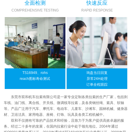
全面检测
快速反应
COMPREHENSIVE TESTING
RAPID RESPONSE
TS16949、rohs
询盘当日回复
reach图标寿命测试
异常24H处理
订单全程跟踪
东莞市双和机车拉索有限公司是一家专业定制各类拉索的生产厂家，包括刹
车线、油门线、离合线、开关线、微调线等拉索，及各类钢丝绳、索具、软轴
等。产品广泛用于汽车、摩托车、电动车、儿童车、沙滩车、园林机械、健身器
材、卫浴洁具、家用电器、座椅、灯饰、玩具及各类工程机械中。
双和不仅拥有可靠的产品技术和经验，且致力于为客户提供高效卓越的服
务。经过二十多年的发展，在国内拉索行业中处于领先地位。2004年通过