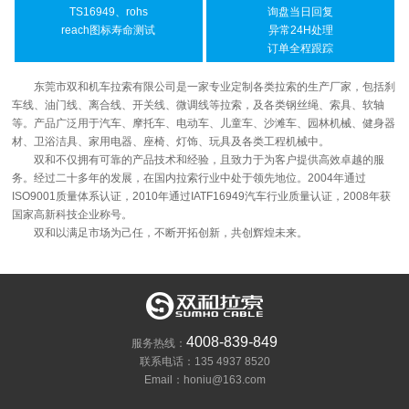
TS16949、rohs
询盘当日回复
reach图标寿命测试
异常24H处理
订单全程跟踪
东莞市双和机车拉索有限公司是一家专业定制各类拉索的生产厂家，包括刹
车线、油门线、离合线、开关线、微调线等拉索，及各类钢丝绳、索具、软轴
等。产品广泛用于汽车、摩托车、电动车、儿童车、沙滩车、园林机械、健身器
材、卫浴洁具、家用电器、座椅、灯饰、玩具及各类工程机械中。
双和不仅拥有可靠的产品技术和经验，且致力于为客户提供高效卓越的服
务。经过二十多年的发展，在国内拉索行业中处于领先地位。2004年通过
ISO9001质量体系认证，2010年通过IATF16949汽车行业质量认证，2008年获
国家高新科技企业称号。
双和以满足市场为己任，不断开拓创新，共创辉煌未来。
4008-839-849
服务热线：
联系电话：135 4937 8520
Email：honiu@163.com