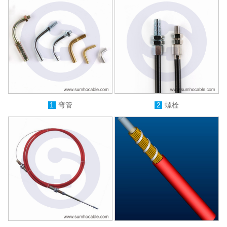
1
弯管
2
螺栓