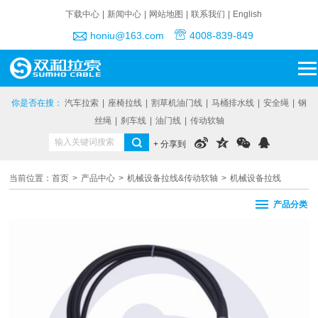
下载中心
|
新闻中心
|
网站地图
|
联系我们
|
English
honiu@163.com
4008-839-849
你是否在搜：
汽车拉索
|
座椅拉线
|
割草机油门线
|
马桶排水线
|
安全绳
|
钢
丝绳
|
刹车线
|
油门线
|
传动软轴
+ 分享到
当前位置：
首页
>
产品中心
>
机械设备拉线&传动软轴
>
机械设备拉线
产品分类