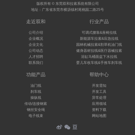
版权所有 © 东莞双和拉索系统有限公司
地址：广东省东莞市横沥镇村尾桃园二路25号
走近双和
行业产品
公司介绍
可调式腰靠&座椅拉线
企业概况
新能源车拉索&应急拉线
企业文化
园林机械拉索&割草机油门线
公司动态
健身器材拉线&医疗器械拉索
人才招聘
浴缸马桶面盆下水拉线
联系我们
婴儿车收车线&手推车刹车线
功能产品
帮助中心
油门线
开发需知
刹车线
开发工具
操纵线
异常处理
传动/连接钢索
应用领域
钢丝安全绳
资料下载
电子线束
网站地图