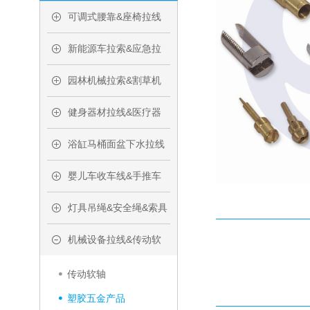
可调式腰靠&座椅拉线
新能源车拉索&应急拉
线
园林机械拉索&割草机
油门线
健身器材拉线&医疗器
械拉索
浴缸马桶面盆下水拉线
婴儿车收车线&手推车
刹车线
灯具吊绳&安全绳&索具
机械设备拉线&传动软
轴
传动软轴
塑胶五金产品