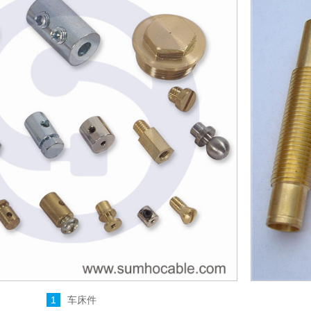
1
车床件