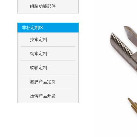
组装功能部件
非标定制区
拉索定制
钢索定制
软轴定制
塑胶产品定制
压铸产品开发