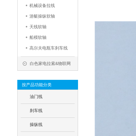
机械设备拉线
游艇操纵软轴
天线软轴
船模软轴
高尔夫电瓶车刹车线
白色家电拉索&物联网
产品控制拉线
按产品功能分类
油门线
刹车线
操纵线