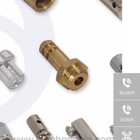
4008
电话咨询
522
QQ咨询