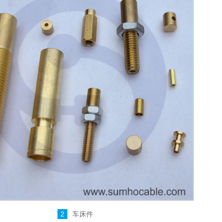
2
车床件