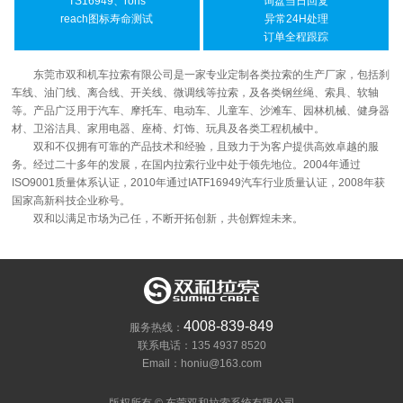
TS16949、rohs
询盘当日回复
reach图标寿命测试
异常24H处理
订单全程跟踪
东莞市双和机车拉索有限公司是一家专业定制各类拉索的生产厂家，包括刹
车线、油门线、离合线、开关线、微调线等拉索，及各类钢丝绳、索具、软轴
等。产品广泛用于汽车、摩托车、电动车、儿童车、沙滩车、园林机械、健身器
材、卫浴洁具、家用电器、座椅、灯饰、玩具及各类工程机械中。
双和不仅拥有可靠的产品技术和经验，且致力于为客户提供高效卓越的服
务。经过二十多年的发展，在国内拉索行业中处于领先地位。2004年通过
ISO9001质量体系认证，2010年通过IATF16949汽车行业质量认证，2008年获
国家高新科技企业称号。
双和以满足市场为己任，不断开拓创新，共创辉煌未来。
4008-839-849
服务热线：
联系电话：135 4937 8520
Email：honiu@163.com