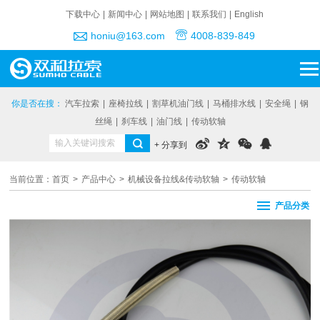
下载中心
|
新闻中心
|
网站地图
|
联系我们
|
English
honiu@163.com
4008-839-849
你是否在搜：
汽车拉索
|
座椅拉线
|
割草机油门线
|
马桶排水线
|
安全绳
|
钢
丝绳
|
刹车线
|
油门线
|
传动软轴
+ 分享到
当前位置：
首页
>
产品中心
>
机械设备拉线&传动软轴
>
传动软轴
产品分类