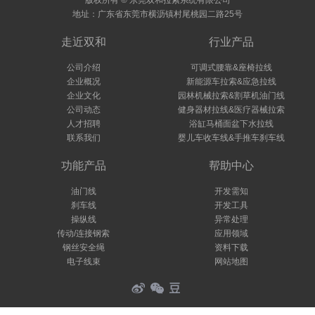
版权所有 © 东莞双和拉索系统有限公司
地址：广东省东莞市横沥镇村尾桃园二路25号
走近双和
行业产品
公司介绍
可调式腰靠&座椅拉线
企业概况
新能源车拉索&应急拉线
企业文化
园林机械拉索&割草机油门线
公司动态
健身器材拉线&医疗器械拉索
人才招聘
浴缸马桶面盆下水拉线
联系我们
婴儿车收车线&手推车刹车线
功能产品
帮助中心
油门线
开发需知
刹车线
开发工具
操纵线
异常处理
传动/连接钢索
应用领域
钢丝安全绳
资料下载
电子线束
网站地图