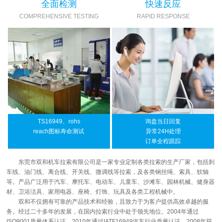
全面检测
快速反应
COMPREHENSIVE TESTING
RAPID RESPONSE
TS16949、rohs
询盘当日回复
reach图标寿命测试
异常24H处理
订单全程跟踪
东莞市双和机车拉索有限公司是一家专业定制各类拉索的生产厂家，包括刹
车线、油门线、离合线、开关线、微调线等拉索，及各类钢丝绳、索具、软轴
等。产品广泛用于汽车、摩托车、电动车、儿童车、沙滩车、园林机械、健身器
材、卫浴洁具、家用电器、座椅、灯饰、玩具及各类工程机械中。
双和不仅拥有可靠的产品技术和经验，且致力于为客户提供高效卓越的服
务。经过二十多年的发展，在国内拉索行业中处于领先地位。2004年通过
ISO9001质量体系认证，2010年通过IATF16949汽车行业质量认证，2008年获