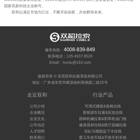
国家高新科技企业称号。
双和以满足市场为己任，不断开拓创新，共创辉煌未来。
4008-839-849
服务热线：
联系电话：135 4937 8520
Email：honiu@163.com
版权所有 © 东莞双和拉索系统有限公司
地址：广东省东莞市横沥镇村尾桃园二路25号
走近双和
行业产品
公司介绍
可调式腰靠&座椅拉线
企业概况
新能源车拉索&应急拉线
企业文化
园林机械拉索&割草机油门线
公司动态
健身器材拉线&医疗器械拉索
人才招聘
浴缸马桶面盆下水拉线
联系我们
婴儿车收车线&手推车刹车线