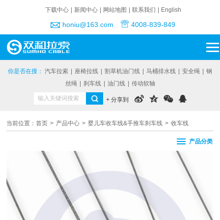
下载中心
|
新闻中心
|
网站地图
|
联系我们
|
English
honiu@163.com
4008-839-849
你是否在搜：
汽车拉索
|
座椅拉线
|
割草机油门线
|
马桶排水线
|
安全绳
|
钢
丝绳
|
刹车线
|
油门线
|
传动软轴
+ 分享到
当前位置：
首页
>
产品中心
>
婴儿车收车线&手推车刹车线
>
收车线
产品分类