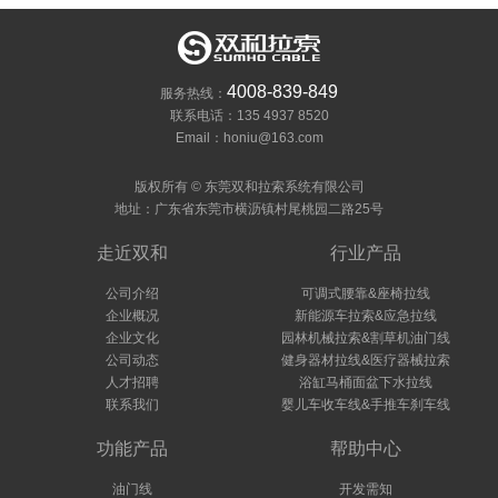
4008-839-849
服务热线：
联系电话：135 4937 8520
Email：honiu@163.com
版权所有 © 东莞双和拉索系统有限公司
地址：广东省东莞市横沥镇村尾桃园二路25号
走近双和
行业产品
公司介绍
可调式腰靠&座椅拉线
企业概况
新能源车拉索&应急拉线
企业文化
园林机械拉索&割草机油门线
公司动态
健身器材拉线&医疗器械拉索
人才招聘
浴缸马桶面盆下水拉线
联系我们
婴儿车收车线&手推车刹车线
功能产品
帮助中心
油门线
开发需知