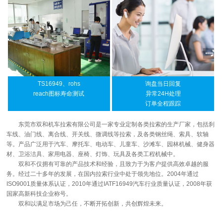
TS16949、rohs
询盘当日回复
reach图标寿命测试
异常24H处理
订单全程跟踪
东莞市双和机车拉索有限公司是一家专业定制各类拉索的生产厂家，包括刹
车线、油门线、离合线、开关线、微调线等拉索，及各类钢丝绳、索具、软轴
等。产品广泛用于汽车、摩托车、电动车、儿童车、沙滩车、园林机械、健身器
材、卫浴洁具、家用电器、座椅、灯饰、玩具及各类工程机械中。
双和不仅拥有可靠的产品技术和经验，且致力于为客户提供高效卓越的服
务。经过二十多年的发展，在国内拉索行业中处于领先地位。2004年通过
ISO9001质量体系认证，2010年通过IATF16949汽车行业质量认证，2008年获
国家高新科技企业称号。
双和以满足市场为己任，不断开拓创新，共创辉煌未来。