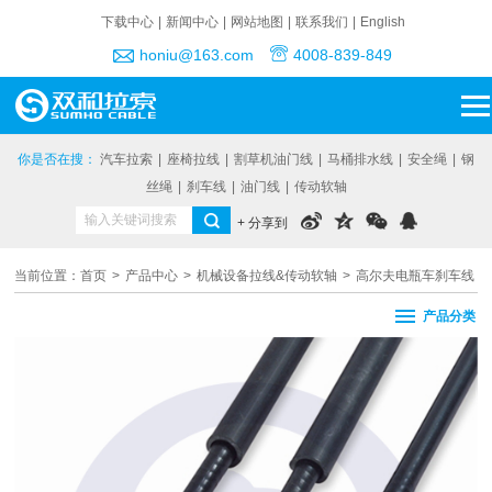
下载中心
|
新闻中心
|
网站地图
|
联系我们
|
English
honiu@163.com
4008-839-849
你是否在搜：
汽车拉索
|
座椅拉线
|
割草机油门线
|
马桶排水线
|
安全绳
|
钢
丝绳
|
刹车线
|
油门线
|
传动软轴
+ 分享到
当前位置：
首页
>
产品中心
>
机械设备拉线&传动软轴
>
高尔夫电瓶车刹车线
产品分类